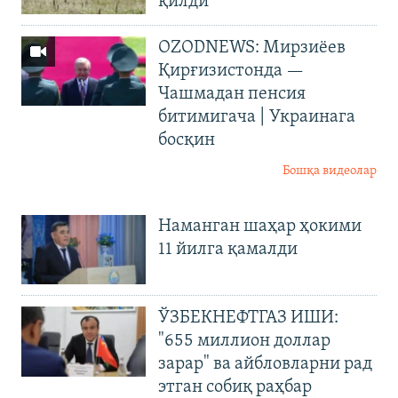
қилди
OZODNEWS: Мирзиёев
Қирғизистонда —
Чашмадан пенсия
битимигача | Украинага
босқин
Бошқа видеолар
Наманган шаҳар ҳокими
11 йилга қамалди
ЎЗБЕКНЕФТГАЗ ИШИ:
"655 миллион доллар
зарар" ва айбловларни рад
этган собиқ раҳбар