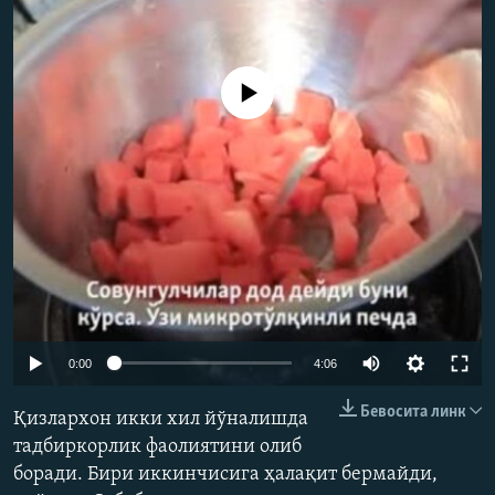
Айни дамда медиа-манба мавжуд эмас
Auto
0:00
4:06
240p
Бевосита линк
Қизлархон икки хил йўналишда
360p
тадбиркорлик фаолиятини олиб
боради. Бири иккинчисига ҳалақит бермайди,
480p