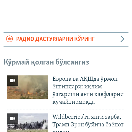
РАДИО ДАСТУРЛАРНИ КЎРИНГ
Кўрмай қолган бўлсангиз
Европа ва АҚШда ўрмон
ёнғинлари: иқлим
ўзгариши янги хавфларни
кучайтирмоқда
Wildberries’га янги зарба,
Трамп Эрон бўйича баёнот