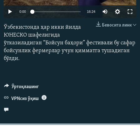
Auto
0:00
16:24
240p
Бевосита линк
Ўзбекистонда ҳар икки йилда
360p
ЮНЕСКО шафелигида
ўтказиладиган “Бойсун баҳори” фестивали бу сафар
480p
Auto
240p
360p
480p
бойсунлик фермерлар учун қимматга тушадиган
720p
бўлди.
720p
1080p
1080p
Ўртоқлашинг
VPNсиз ўқиш