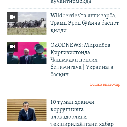
кучайтирмоқда
Wildberries’га янги зарба,
Трамп Эрон бўйича баёнот
қилди
OZODNEWS: Мирзиёев
Қирғизистонда —
Чашмадан пенсия
битимигача | Украинага
босқин
Бошқа видеолар
10 туман ҳокими
коррупцияга
алоқадорлиги
текширилаётгани хабар