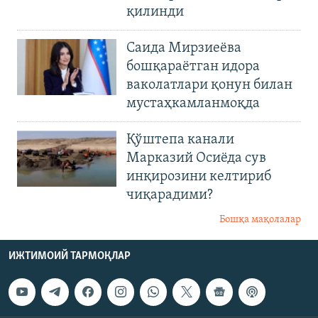
қилинди
Саида Мирзиеёва
бошқараётган идора
ваколатлари қонун билан
мустаҳкамланмоқда
Қўштепа канали
Марказий Осиёда сув
инқирозини келтириб
чиқарадими?
Бошқа мақолалар
ИЖТИМОИЙ ТАРМОҚЛАР