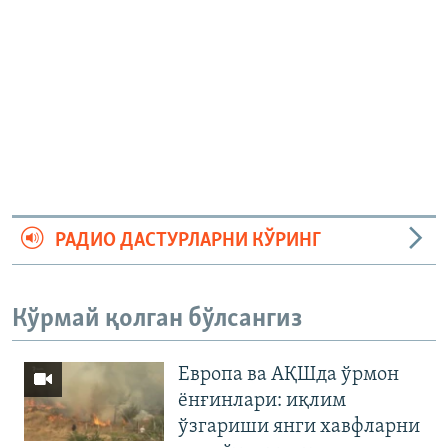
РАДИО ДАСТУРЛАРНИ КЎРИНГ
Кўрмай қолган бўлсангиз
Европа ва АҚШда ўрмон
ёнғинлари: иқлим
ўзгариши янги хавфларни