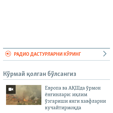
РАДИО ДАСТУРЛАРНИ КЎРИНГ
Кўрмай қолган бўлсангиз
Европа ва АҚШда ўрмон
ёнғинлари: иқлим
ўзгариши янги хавфларни
кучайтирмоқда