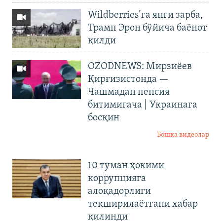
Wildberries’га янги зарба,
Трамп Эрон бўйича баёнот
қилди
OZODNEWS: Мирзиёев
Қирғизистонда —
Чашмадан пенсия
битимигача | Украинага
босқин
Бошқа видеолар
10 туман ҳокими
коррупцияга
алоқадорлиги
текширилаётгани хабар
қилинди