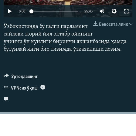
Auto
0:00
25:45
240p
Бевосита линк
Ўзбекистонда бу галги парламент
360p
сайлови жорий йил октябр ойининг
учинчи ўн кунлиги биринчи якшанбасида ҳамда
480p
Auto
240p
360p
480p
бутунлай янги бир тизимда ўтказилиши лозим.
720p
720p
1080p
1080p
Ўртоқлашинг
VPNсиз ўқиш