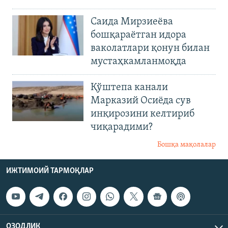
Саида Мирзиеёва
бошқараётган идора
ваколатлари қонун билан
мустаҳкамланмоқда
Қўштепа канали
Марказий Осиёда сув
инқирозини келтириб
чиқарадими?
Бошқа мақолалар
ИЖТИМОИЙ ТАРМОҚЛАР
ОЗОДЛИК