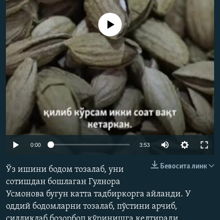
Айни дамда медиа-манба мавжуд эмас
Auto
0:00
3:53
240p
Бевосита линк
Ўз ишини бодом тозалаб, уни
360p
сотишдан бошлаган Гулнора
Усмонова бугун катта тадбиркорга айланди. У
480p
оддий бодомларни тозалаб, пўстини арчиб,
720p
силлиқлаб бозорбоп кўринишга келтиради.