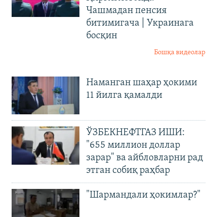
Чашмадан пенсия
битимигача | Украинага
босқин
Бошқа видеолар
Наманган шаҳар ҳокими
11 йилга қамалди
ЎЗБЕКНЕФТГАЗ ИШИ:
"655 миллион доллар
зарар" ва айбловларни рад
этган собиқ раҳбар
"Шармандали ҳокимлар?"