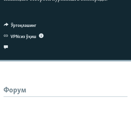
1080p
Ўртоқлашинг
Auto
240p
360p
480p
VPNсиз ўқиш
720p
1080p
Форум