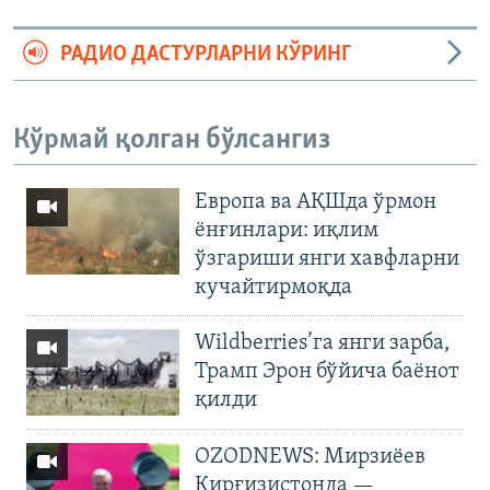
РАДИО ДАСТУРЛАРНИ КЎРИНГ
Кўрмай қолган бўлсангиз
Европа ва АҚШда ўрмон
ёнғинлари: иқлим
ўзгариши янги хавфларни
кучайтирмоқда
Wildberries’га янги зарба,
Трамп Эрон бўйича баёнот
қилди
OZODNEWS: Мирзиёев
Қирғизистонда —