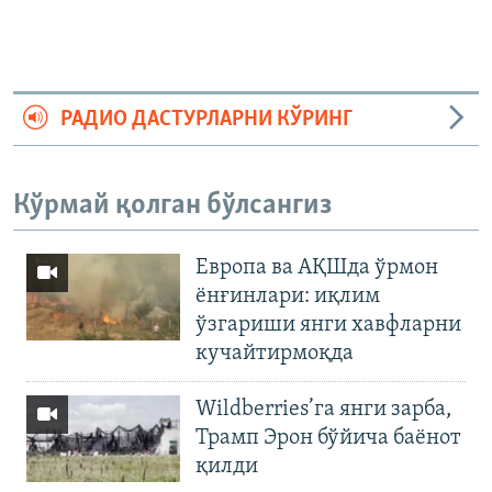
РАДИО ДАСТУРЛАРНИ КЎРИНГ
Кўрмай қолган бўлсангиз
Европа ва АҚШда ўрмон
ёнғинлари: иқлим
ўзгариши янги хавфларни
кучайтирмоқда
Wildberries’га янги зарба,
Трамп Эрон бўйича баёнот
қилди