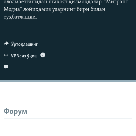
ололмаётганидан шикоят қилмоқдалар. “Мигрант
720p
Медиа” лойиҳамиз уларнинг бири билан
1080p
суҳбатлашди.
Auto
240p
360p
480p
Ўртоқлашинг
VPNсиз ўқиш
720p
1080p
Форум