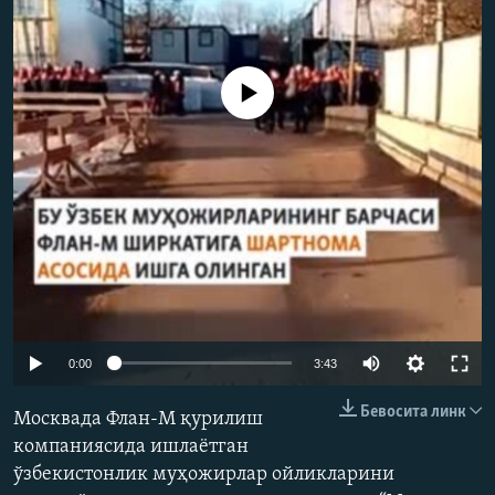
Айни дамда медиа-манба мавжуд эмас
Auto
0:00
3:43
240p
Бевосита линк
Москвада Флан-М қурилиш
360p
компаниясида ишлаётган
ўзбекистонлик муҳожирлар ойликларини
480p