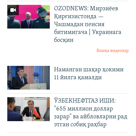
OZODNEWS: Мирзиёев
Қирғизистонда —
Чашмадан пенсия
битимигача | Украинага
босқин
Бошқа видеолар
Наманган шаҳар ҳокими
11 йилга қамалди
ЎЗБЕКНЕФТГАЗ ИШИ:
"655 миллион доллар
зарар" ва айбловларни рад
этган собиқ раҳбар