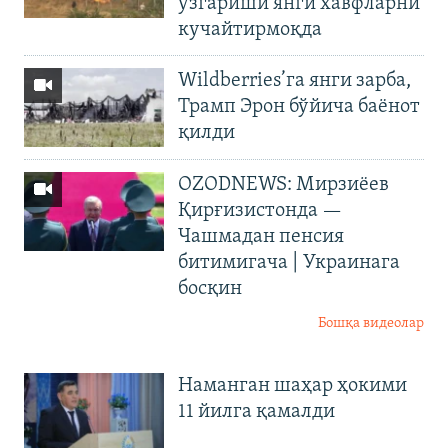
ўзгариши янги хавфларни
кучайтирмоқда
Wildberries’га янги зарба,
Трамп Эрон бўйича баёнот
қилди
OZODNEWS: Мирзиёев
Қирғизистонда —
Чашмадан пенсия
битимигача | Украинага
босқин
Бошқа видеолар
Наманган шаҳар ҳокими
11 йилга қамалди