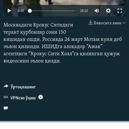
Auto
0:00
19:22
240p
Бевосита линк
Москвадаги Крокус Ситидаги
360p
теракт қурбонлар сони 150
кишидан ошди. Россияда 24 март Мотам куни деб
480p
Auto
240p
360p
480p
эълон қилинди. ИШИДга алоқадор “Амак”
720p
агентлиги “Крокус Сити Холл”га қилинган ҳужум
720p
1080p
1080p
видеосини эълон қилди.
Ўртоқлашинг
VPNсиз ўқиш