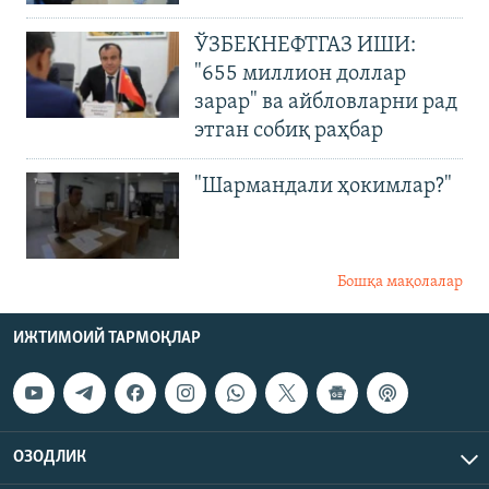
ЎЗБЕКНЕФТГАЗ ИШИ:
"655 миллион доллар
зарар" ва айбловларни рад
этган собиқ раҳбар
"Шармандали ҳокимлар?"
Бошқа мақолалар
ИЖТИМОИЙ ТАРМОҚЛАР
ОЗОДЛИК