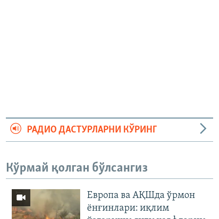
РАДИО ДАСТУРЛАРНИ КЎРИНГ
Кўрмай қолган бўлсангиз
Европа ва АҚШда ўрмон
ёнғинлари: иқлим