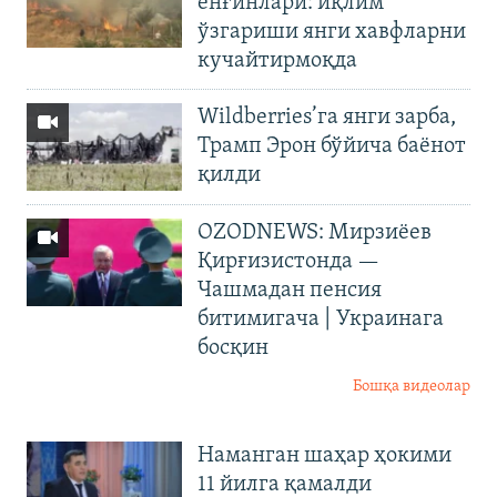
ёнғинлари: иқлим
ўзгариши янги хавфларни
кучайтирмоқда
Wildberries’га янги зарба,
Трамп Эрон бўйича баёнот
қилди
OZODNEWS: Мирзиёев
Қирғизистонда —
Чашмадан пенсия
битимигача | Украинага
босқин
Бошқа видеолар
Наманган шаҳар ҳокими
11 йилга қамалди