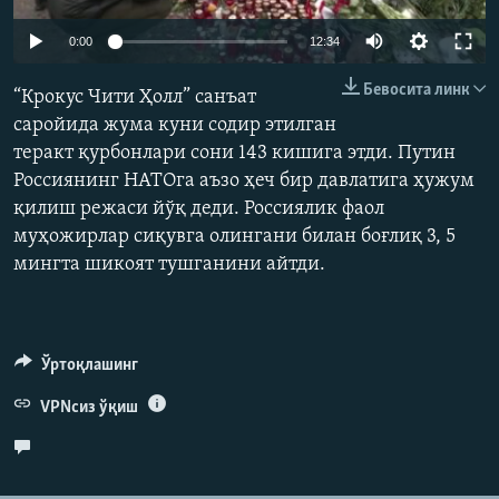
Auto
0:00
12:34
240p
Бевосита линк
“Крокус Чити Ҳолл” санъат
360p
саройида жума куни содир этилган
теракт қурбонлари сони 143 кишига этди. Путин
480p
Auto
240p
360p
480p
Россиянинг НАТОга аъзо ҳеч бир давлатига ҳужум
720p
қилиш режаси йўқ деди. Россиялик фаол
720p
1080p
1080p
муҳожирлар сиқувга олингани билан боғлиқ 3, 5
мингта шикоят тушганини айтди.
Ўртоқлашинг
VPNсиз ўқиш