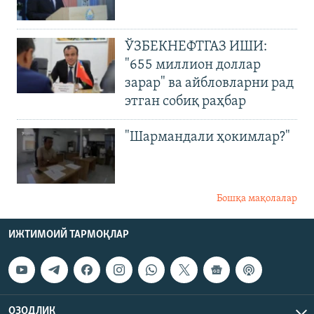
ЎЗБЕКНЕФТГАЗ ИШИ:
"655 миллион доллар
зарар" ва айбловларни рад
этган собиқ раҳбар
"Шармандали ҳокимлар?"
Бошқа мақолалар
ИЖТИМОИЙ ТАРМОҚЛАР
ОЗОДЛИК