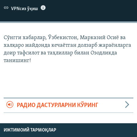
VPNсиз ўқиш
Сўнгги хабарлар, Ўзбекистон, Марказий Осиë ва
халқаро майдонда кечаëтган долзарб жараëнларга
доир тафсилот ва таҳлиллар билан Озодликда
танишинг!
РАДИО ДАСТУРЛАРНИ КЎРИНГ
ИЖТИМОИЙ ТАРМОҚЛАР