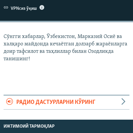
VPNсиз ўқиш
Сўнгги хабарлар, Ўзбекистон, Марказий Осиë ва
халқаро майдонда кечаëтган долзарб жараëнларга
доир тафсилот ва таҳлиллар билан Озодликда
танишинг!
РАДИО ДАСТУРЛАРНИ КЎРИНГ
ИЖТИМОИЙ ТАРМОҚЛАР