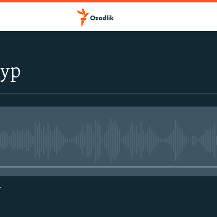
тур
Айни дамда медиа-манба мавжу
г