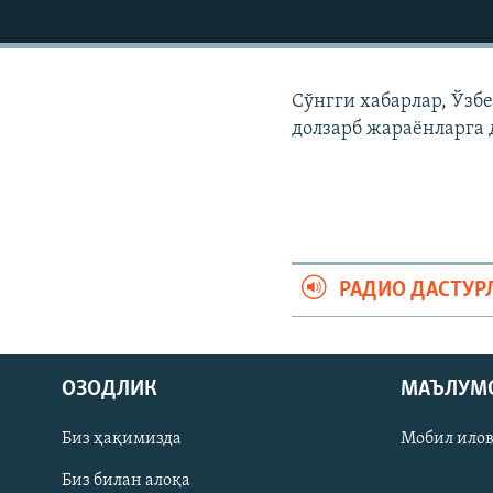
Сўнгги хабарлар, Ўзб
долзарб жараëнларга 
РАДИО ДАСТУР
На русском
ОЗОДЛИК
МАЪЛУМ
ИЖТИМОИЙ ТАРМОҚЛАР
Биз ҳақимизда
Мобил ило
Биз билан алоқа