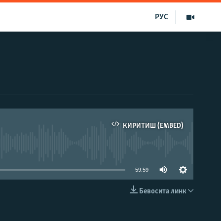
РУС
КИРИТИШ (EMBED)
д эмас
59:59
Бевосита линк
КИРИТИШ (EMBED)