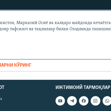
екистон, Марказий Осиë ва халқаро майдонда кечаëтг
доир тафсилот ва таҳлиллар билан Озодликда танишин
ЛАРНИ КЎРИНГ
ОТ
ИЖТИМОИЙ ТАРМОҚЛАР
ва