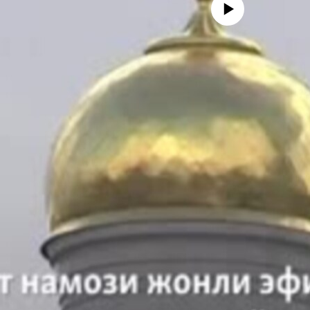
Айни дамда медиа-манба мавжу