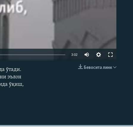
Auto
3:02
240p
Бевосита линк
да ўтади.
КИРИТИШ (EMBED)
360p
ни эълон
ида ўқиш,
480p
720p
1080p