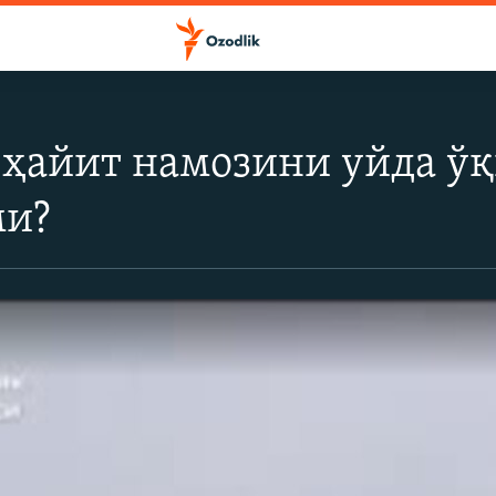
 ҳайит намозини уйда ў
ми?