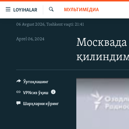
Линклар
МУЛЬТИМЕДИА
LOYIHALAR
Бош
мавзуларга
Излаш
06 Avgust 2026, Toshkent vaqti: 21:41
OZODLIK SURISHTIRUVLARI
ўтинг
Асосий
OZODVIDEO
Aprel 06, 2024
Москвада
навигацияга
OZODARXIV
ўтинг
қилинди
Қидиришга
ўтинг
Ўртоқлашинг
VPNсиз ўқиш
Шарҳларни кўринг