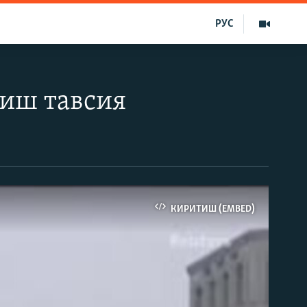
РУС
қиш тавсия
КИРИТИШ (EMBED)