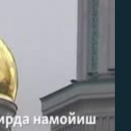
д эмас