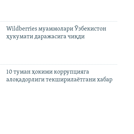
Wildberries муаммолари Ўзбекистон
ҳукумати даражасига чиқди
10 туман ҳокими коррупцияга
алоқадорлиги текширилаётгани хабар
қилинди
Бошқа мақолалар