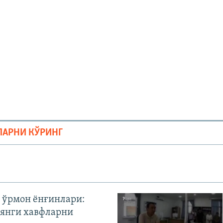
ЛАРНИ КЎРИНГ
 ўрмон ёнғинлари:
янги хавфларни