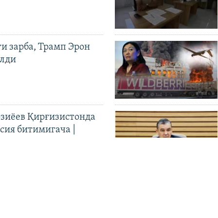
ги зарба, Трамп Эрон
илди
иёев Қирғизистонда
ия битимигача |
н
Бошқа видеолар
ОТ
ИЖТИМОИЙ ТАРМОҚЛАР