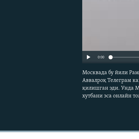
0:00
Москвада бу йили Рам
Аввалроқ Телеграм к
қилишган эди. Унда 
хутбани эса онлайн т