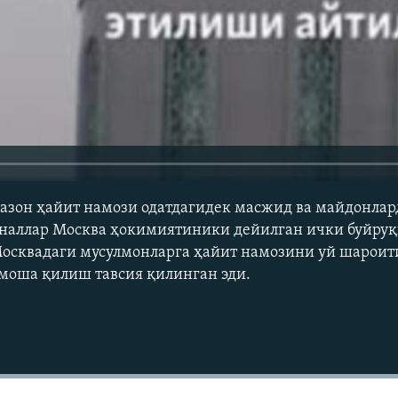
азон ҳайит намози одатдагидек масжид ва майдонлар
аналлар Москва ҳокимиятиники дейилган ички буйруқ
Москвадаги мусулмонларга ҳайит намозини уй шароит
омоша қилиш тавсия қилинган эди.