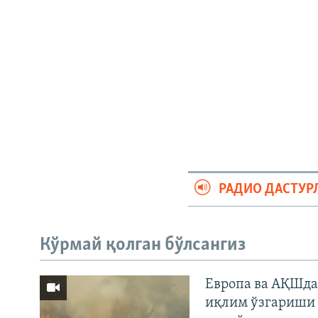
РАДИО ДАСТУР
Кўрмай қолган бўлсангиз
Европа ва АҚШда
иқлим ўзгариши 