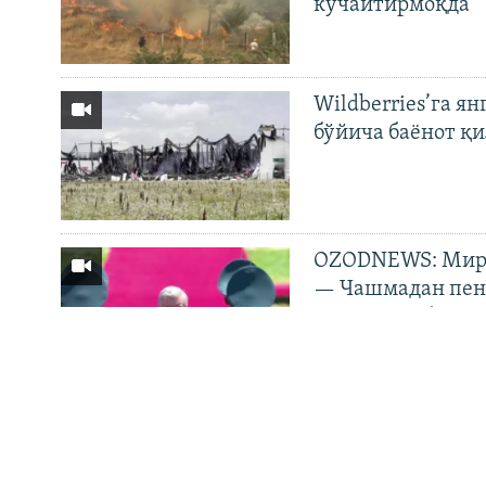
кучайтирмоқда
На русском
Wildberries’га ян
ИЖТИМОИЙ ТАРМОҚЛАР
бўйича баёнот қ
Озодлик бошқа тилларда
OZODNEWS: Мирз
— Чашмадан пенс
Украинага босқи
ОЗОДЛИК
МАЪЛУМ