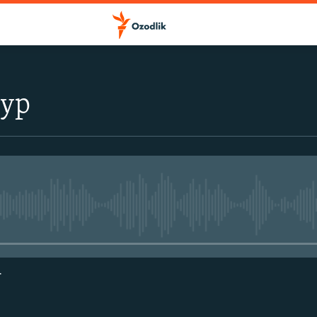
тур
Айни дамда медиа-манба мавжу
г