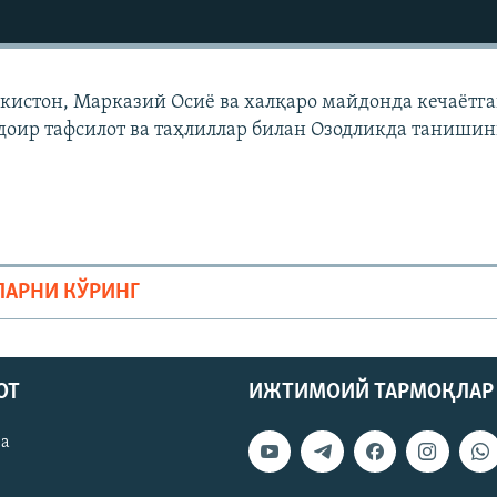
екистон, Марказий Осиë ва халқаро майдонда кечаëтг
доир тафсилот ва таҳлиллар билан Озодликда танишин
ЛАРНИ КЎРИНГ
ОТ
ИЖТИМОИЙ ТАРМОҚЛАР
ва