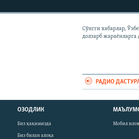
Сўнгги хабарлар, Ўзб
долзарб жараëнларга 
РАДИО ДАСТУР
На русском
ОЗОДЛИК
МАЪЛУМ
ИЖТИМОИЙ ТАРМОҚЛАР
Биз ҳақимизда
Мобил ило
Биз билан алоқа