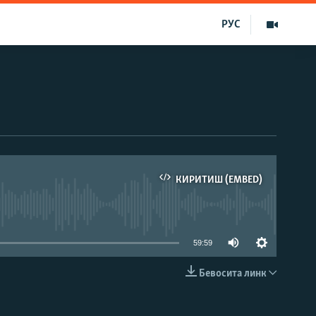
РУС
КИРИТИШ (EMBED)
д эмас
59:59
Бевосита линк
КИРИТИШ (EMBED)