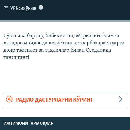
VPNсиз ўқиш
Сўнгги хабарлар, Ўзбекистон, Марказий Осиë ва
халқаро майдонда кечаëтган долзарб жараëнларга
доир тафсилот ва таҳлиллар билан Озодликда
танишинг!
РАДИО ДАСТУРЛАРНИ КЎРИНГ
ИЖТИМОИЙ ТАРМОҚЛАР