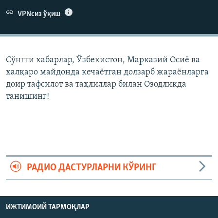
VPNсиз ўқиш
Сўнгги хабарлар, Ўзбекистон, Марказий Осиë ва
халқаро майдонда кечаëтган долзарб жараëнларга
доир тафсилот ва таҳлиллар билан Озодликда
танишинг!
РАДИО ДАСТУРЛАРНИ КЎРИНГ
ИЖТИМОИЙ ТАРМОҚЛАР