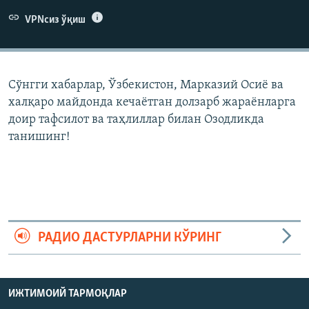
VPNсиз ўқиш
Сўнгги хабарлар, Ўзбекистон, Марказий Осиë ва
халқаро майдонда кечаëтган долзарб жараëнларга
доир тафсилот ва таҳлиллар билан Озодликда
танишинг!
РАДИО ДАСТУРЛАРНИ КЎРИНГ
ИЖТИМОИЙ ТАРМОҚЛАР