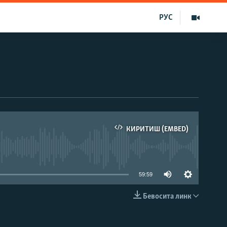
РУС
КИРИТИШ (EMBED)
д эмас
59:59
Бевосита линк
КИРИТИШ (EMBED)