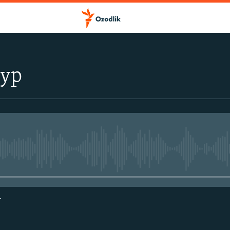
тур
Айни дамда медиа-манба мавжу
г