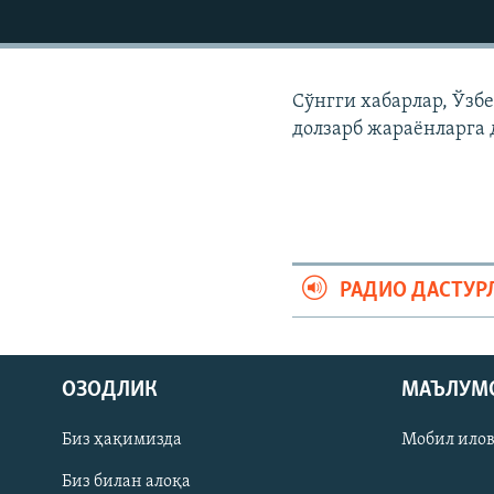
Сўнгги хабарлар, Ўзб
долзарб жараëнларга 
РАДИО ДАСТУР
На русском
ОЗОДЛИК
МАЪЛУМ
ИЖТИМОИЙ ТАРМОҚЛАР
Биз ҳақимизда
Мобил ило
Биз билан алоқа