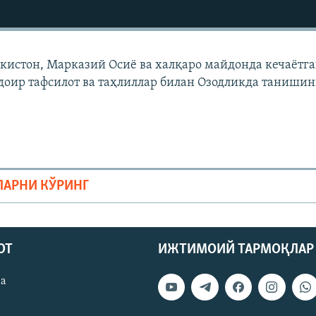
екистон, Марказий Осиë ва халқаро майдонда кечаëтг
доир тафсилот ва таҳлиллар билан Озодликда танишин
ЛАРНИ КЎРИНГ
ОТ
ИЖТИМОИЙ ТАРМОҚЛАР
ва