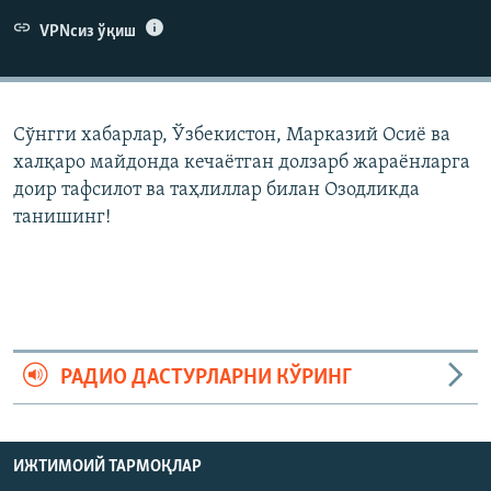
VPNсиз ўқиш
Сўнгги хабарлар, Ўзбекистон, Марказий Осиë ва
халқаро майдонда кечаëтган долзарб жараëнларга
доир тафсилот ва таҳлиллар билан Озодликда
танишинг!
РАДИО ДАСТУРЛАРНИ КЎРИНГ
ИЖТИМОИЙ ТАРМОҚЛАР