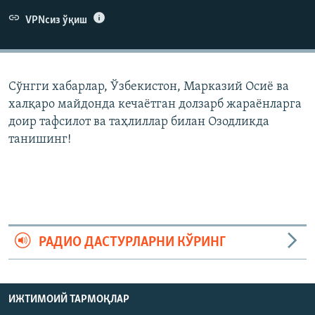
VPNсиз ўқиш
Сўнгги хабарлар, Ўзбекистон, Марказий Осиë ва
халқаро майдонда кечаëтган долзарб жараëнларга
доир тафсилот ва таҳлиллар билан Озодликда
танишинг!
РАДИО ДАСТУРЛАРНИ КЎРИНГ
ИЖТИМОИЙ ТАРМОҚЛАР