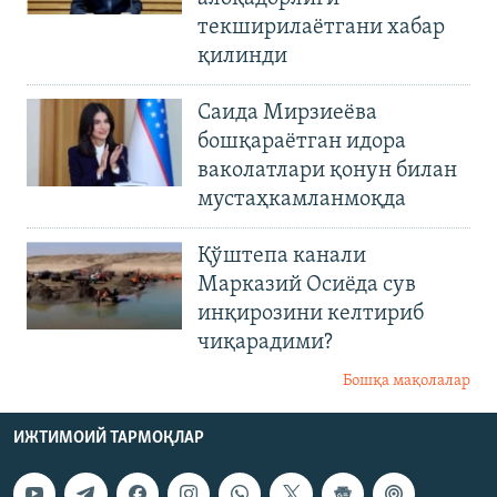
текширилаётгани хабар
қилинди
Саида Мирзиеёва
бошқараётган идора
ваколатлари қонун билан
мустаҳкамланмоқда
Қўштепа канали
Марказий Осиёда сув
инқирозини келтириб
чиқарадими?
Бошқа мақолалар
ИЖТИМОИЙ ТАРМОҚЛАР