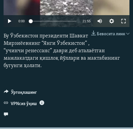
Auto
0:00
21:55
240p
Бевосита линк
Бу Ўзбекистон президенти Шавкат
360p
Мирзиёевнинг “Янги Ўзбекистон” ,
“учинчи ренессанс” даври деб аталаётган
480p
Auto
240p
360p
480p
мамлакатдаги қишлоқ йўллари ва мактабининг
720p
бугунги ҳолати.
720p
1080p
1080p
Ўртоқлашинг
VPNсиз ўқиш