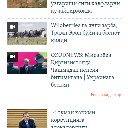
ўзгариши янги хавфларни
кучайтирмоқда
Wildberries’га янги зарба,
Трамп Эрон бўйича баёнот
қилди
OZODNEWS: Мирзиёев
Қирғизистонда —
Чашмадан пенсия
битимигача | Украинага
босқин
Бошқа видеолар
10 туман ҳокими
коррупцияга
алоқадорлиги