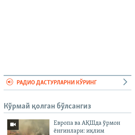
РАДИО ДАСТУРЛАРНИ КЎРИНГ
Кўрмай қолган бўлсангиз
Европа ва АҚШда ўрмон
ёнғинлари: иқлим