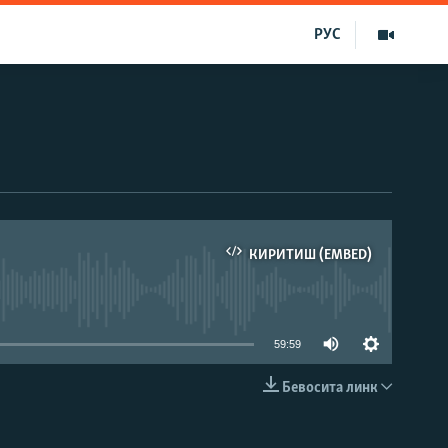
РУС
КИРИТИШ (EMBED)
д эмас
59:59
Бевосита линк
КИРИТИШ (EMBED)