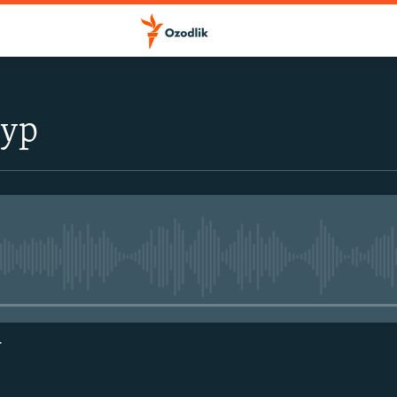
тур
Айни дамда медиа-манба мавжу
г