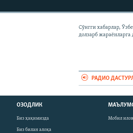
Сўнгги хабарлар, Ўзб
долзарб жараëнларга 
РАДИО ДАСТУР
На русском
ОЗОДЛИК
МАЪЛУМ
ИЖТИМОИЙ ТАРМОҚЛАР
Биз ҳақимизда
Мобил ило
Биз билан алоқа