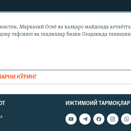
екистон, Марказий Осиë ва халқаро майдонда кечаëтг
доир тафсилот ва таҳлиллар билан Озодликда танишин
ЛАРНИ КЎРИНГ
ОТ
ИЖТИМОИЙ ТАРМОҚЛАР
ва