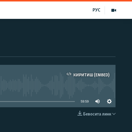
РУС
КИРИТИШ (EMBED)
д эмас
59:59
Бевосита линк
КИРИТИШ (EMBED)