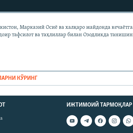
екистон, Марказий Осиë ва халқаро майдонда кечаëтг
доир тафсилот ва таҳлиллар билан Озодликда танишин
ЛАРНИ КЎРИНГ
ОТ
ИЖТИМОИЙ ТАРМОҚЛАР
ва