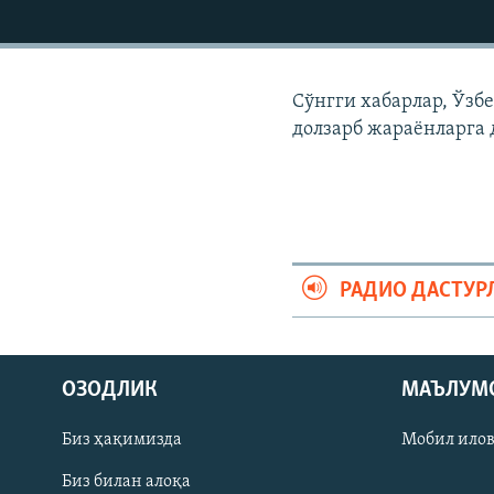
Сўнгги хабарлар, Ўзб
долзарб жараëнларга 
РАДИО ДАСТУР
На русском
ОЗОДЛИК
МАЪЛУМ
ИЖТИМОИЙ ТАРМОҚЛАР
Биз ҳақимизда
Мобил ило
Биз билан алоқа