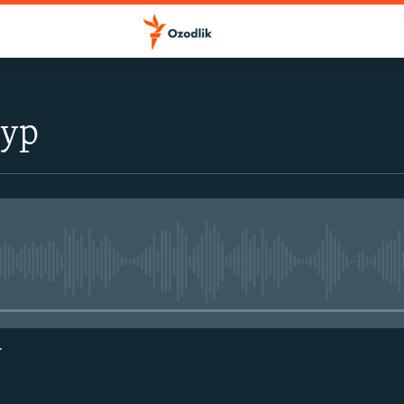
тур
Айни дамда медиа-манба мавжу
г