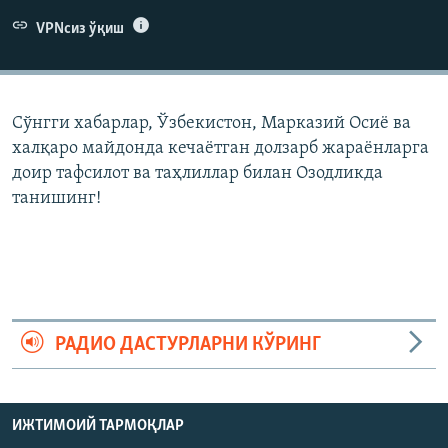
VPNсиз ўқиш
Сўнгги хабарлар, Ўзбекистон, Марказий Осиë ва
халқаро майдонда кечаëтган долзарб жараëнларга
доир тафсилот ва таҳлиллар билан Озодликда
танишинг!
РАДИО ДАСТУРЛАРНИ КЎРИНГ
ИЖТИМОИЙ ТАРМОҚЛАР