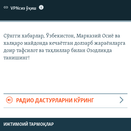
VPNсиз ўқиш
Сўнгги хабарлар, Ўзбекистон, Марказий Осиë ва
халқаро майдонда кечаëтган долзарб жараëнларга
доир тафсилот ва таҳлиллар билан Озодликда
танишинг!
РАДИО ДАСТУРЛАРНИ КЎРИНГ
ИЖТИМОИЙ ТАРМОҚЛАР