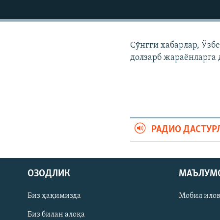
Сўнгги хабарлар, Ўзб
долзарб жараëнларга 
РАДИО ДАСТУР
На русском
ОЗОДЛИК
МАЪЛУМ
ИЖТИМОИЙ ТАРМОҚЛАР
Биз ҳақимизда
Мобил ило
Биз билан алоқа