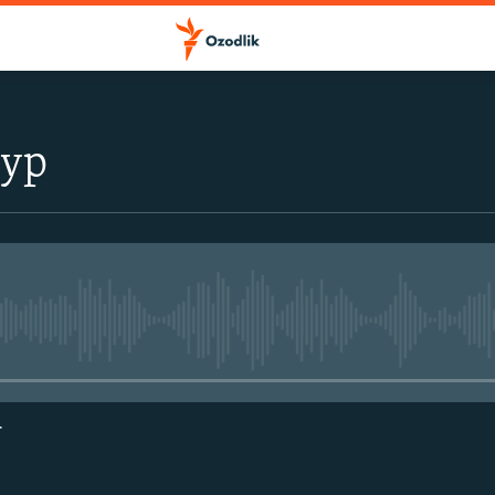
тур
Айни дамда медиа-манба мавжу
г