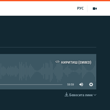
РУС
КИРИТИШ (EMBED)
д эмас
59:59
Бевосита линк
КИРИТИШ (EMBED)