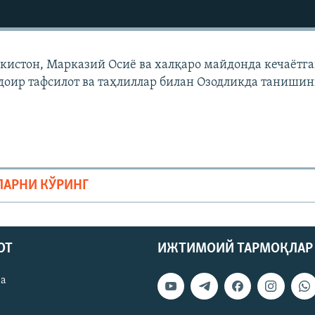
екистон, Марказий Осиë ва халқаро майдонда кечаëтг
доир тафсилот ва таҳлиллар билан Озодликда танишин
ЛАРНИ КЎРИНГ
ОТ
ИЖТИМОИЙ ТАРМОҚЛАР
ва