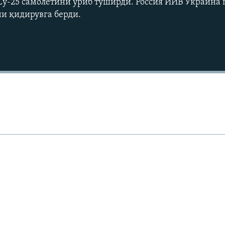
Су-25 самолётини уриб туширди. Россия ИИВ Украина
и қидирувга берди.
Auto
240p
360p
720p
1080p