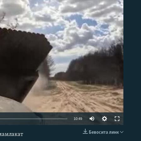
д эмас
Auto
10:49
240p
Бевосита линк
 мамлакат
КИРИТИШ (EMBED)
360p