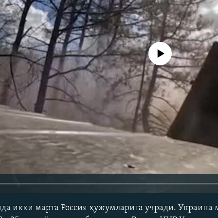
Айни дамда медиа-манба мавжу
нда икки марта Россия ҳужумларига учради. Украина