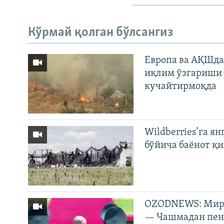
Кўрмай қолган бўлсангиз
Европа ва АҚШда
иқлим ўзгариши 
кучайтирмоқда
Wildberries’га ян
бўйича баёнот қ
OZODNEWS: Мирз
— Чашмадан пенс