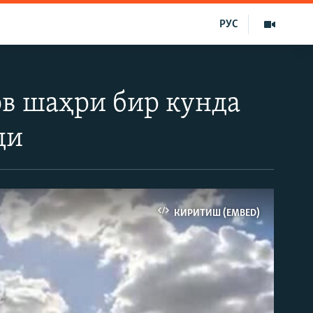
РУС
ов шаҳри бир кунда
ди
КИРИТИШ (EMBED)