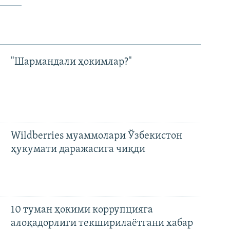
"Шармандали ҳокимлар?"
Wildberries муаммолари Ўзбекистон
ҳукумати даражасига чиқди
10 туман ҳокими коррупцияга
алоқадорлиги текширилаётгани хабар