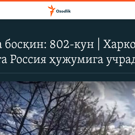
 босқин: 802-кун | Харк
а Россия ҳужумига учра