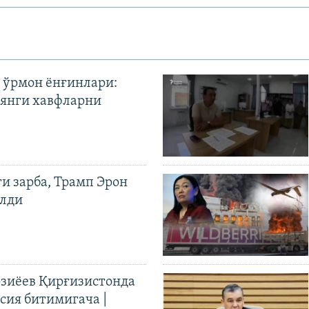
 ўрмон ёнғинлари:
янги хавфларни
ги зарба, Трамп Эрон
илди
иёев Қирғизистонда
ия битимигача |