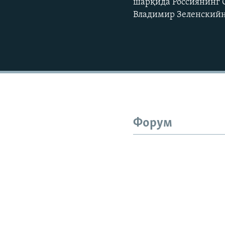
шарқида Россиянинг 
Владимир Зеленскийн
Форум