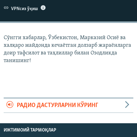
VPNсиз ўқиш
Сўнгги хабарлар, Ўзбекистон, Марказий Осиë ва
халқаро майдонда кечаëтган долзарб жараëнларга
доир тафсилот ва таҳлиллар билан Озодликда
танишинг!
РАДИО ДАСТУРЛАРНИ КЎРИНГ
ИЖТИМОИЙ ТАРМОҚЛАР