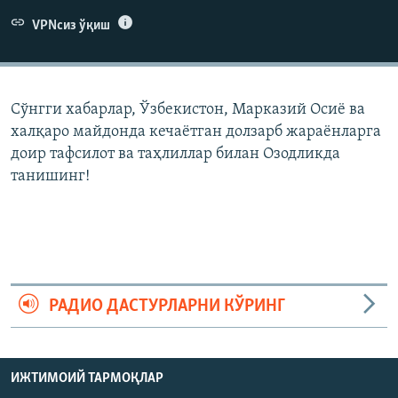
VPNсиз ўқиш
Сўнгги хабарлар, Ўзбекистон, Марказий Осиë ва
халқаро майдонда кечаëтган долзарб жараëнларга
доир тафсилот ва таҳлиллар билан Озодликда
танишинг!
РАДИО ДАСТУРЛАРНИ КЎРИНГ
ИЖТИМОИЙ ТАРМОҚЛАР