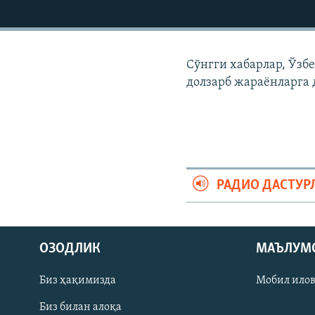
Сўнгги хабарлар, Ўзб
долзарб жараëнларга 
РАДИО ДАСТУР
На русском
ОЗОДЛИК
МАЪЛУМ
ИЖТИМОИЙ ТАРМОҚЛАР
Биз ҳақимизда
Мобил ило
Биз билан алоқа