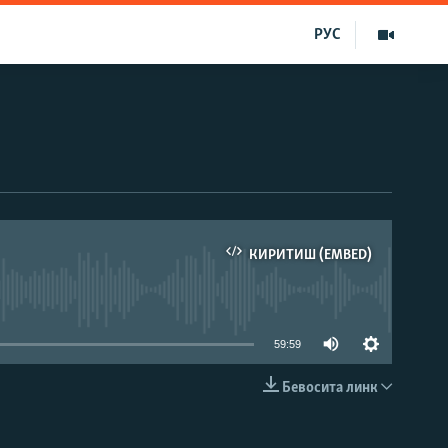
РУС
КИРИТИШ (EMBED)
д эмас
59:59
Бевосита линк
КИРИТИШ (EMBED)