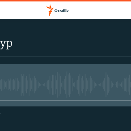
тур
Айни дамда медиа-манба мавжу
г