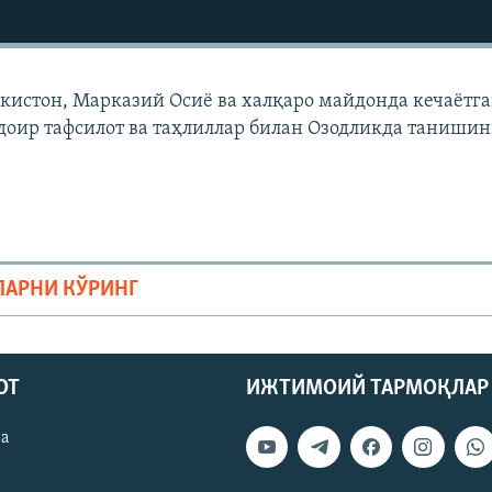
екистон, Марказий Осиë ва халқаро майдонда кечаëтг
доир тафсилот ва таҳлиллар билан Озодликда танишин
ЛАРНИ КЎРИНГ
ОТ
ИЖТИМОИЙ ТАРМОҚЛАР
ва