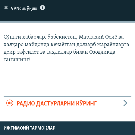
VPNсиз ўқиш
Сўнгги хабарлар, Ўзбекистон, Марказий Осиë ва
халқаро майдонда кечаëтган долзарб жараëнларга
доир тафсилот ва таҳлиллар билан Озодликда
танишинг!
РАДИО ДАСТУРЛАРНИ КЎРИНГ
ИЖТИМОИЙ ТАРМОҚЛАР