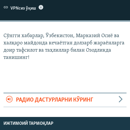
VPNсиз ўқиш
Сўнгги хабарлар, Ўзбекистон, Марказий Осиë ва
халқаро майдонда кечаëтган долзарб жараëнларга
доир тафсилот ва таҳлиллар билан Озодликда
танишинг!
РАДИО ДАСТУРЛАРНИ КЎРИНГ
ИЖТИМОИЙ ТАРМОҚЛАР