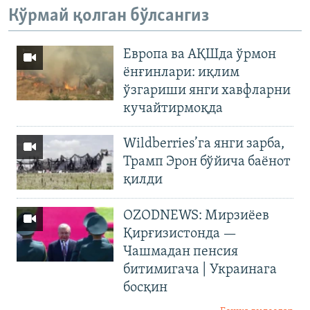
Кўрмай қолган бўлсангиз
Европа ва АҚШда ўрмон
ёнғинлари: иқлим
ўзгариши янги хавфларни
кучайтирмоқда
Wildberries’га янги зарба,
Трамп Эрон бўйича баёнот
қилди
OZODNEWS: Мирзиёев
Қирғизистонда —
Чашмадан пенсия
битимигача | Украинага
босқин