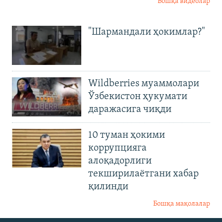
Бошқа видеолар
"Шармандали ҳокимлар?"
Wildberries муаммолари
Ўзбекистон ҳукумати
даражасига чиқди
10 туман ҳокими
коррупцияга
алоқадорлиги
текширилаётгани хабар
қилинди
Бошқа мақолалар