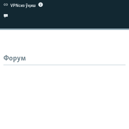
VPNсиз ўқиш
Форум