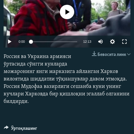
Айни дамда медиа-манба мавжуд эмас
Auto
0:00
12:13
240p
Бевосита линк
Россия ва Украина армияси
360p
ўртасида сўнгги кунларда
можаронинг янги марказига айланган Харков
480p
Auto
240p
360p
480p
вилоятида шиддатли тўқнашувлар давом этмоқда.
720p
Россия Мудофаа вазирлиги сешанба куни унинг
720p
1080p
1080p
кучлари Харковда бир қишлоқни эгаллаб олганини
билдирди.
Ўртоқлашинг