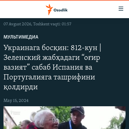
Линклар
Бош
мавзуларга
07 Avgust 2026, Toshkent vaqti: 01:57
ўтинг
OZODLIK SURISHTIRUVLARI
Асосий
МУЛЬТИМЕДИА
OZODVIDEO
навигацияга
Украинага босқин: 812-кун |
ўтинг
OZODARXIV
Қидиришга
Зеленский жабҳадаги “оғир
ўтинг
вазият” сабаб Испания ва
На русском
Португалияга ташрифини
ИЖТИМОИЙ ТАРМОҚЛАР
қолдирди
May 15, 2024
Озодлик бошқа тилларда