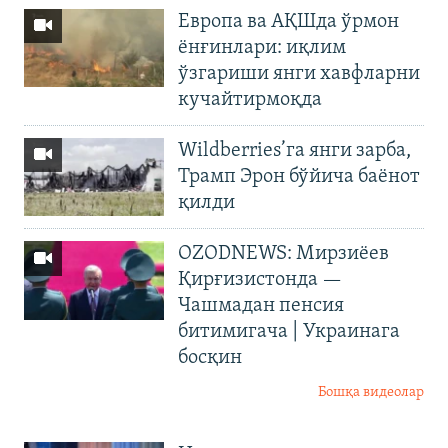
Европа ва АҚШда ўрмон
ёнғинлари: иқлим
ўзгариши янги хавфларни
кучайтирмоқда
Wildberries’га янги зарба,
Трамп Эрон бўйича баёнот
қилди
OZODNEWS: Мирзиёев
Қирғизистонда —
Чашмадан пенсия
битимигача | Украинага
босқин
Бошқа видеолар