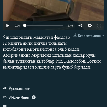
Auto
0:00
1:46
240p
Бевосита линк
Ўш шаҳридаги жамоатчи фаоллар
360p
12 мингга яқин инглиз тилидаги
китобларни Қирғизистонга олиб келди.
480p
Американинг Мэриленд штатидан ҳашар йўли
720p
билан тўпланган китоблар Ўш, Жалолобод, Боткен
1080p
вилоятларидаги қишлоқларга бўлиб берилди.
Ўртоқлашинг
VPNсиз ўқиш