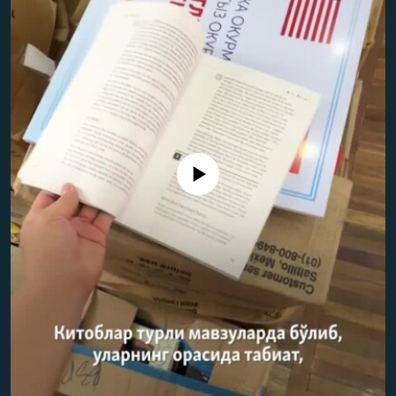
Айни дамда медиа-манба мавжуд эмас