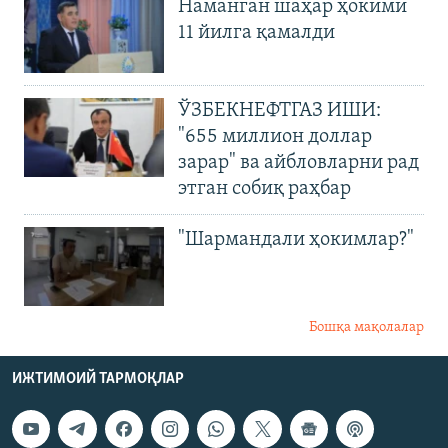
Наманган шаҳар ҳокими
11 йилга қамалди
ЎЗБЕКНЕФТГАЗ ИШИ:
"655 миллион доллар
зарар" ва айбловларни рад
этган собиқ раҳбар
"Шармандали ҳокимлар?"
Бошқа мақолалар
ИЖТИМОИЙ ТАРМОҚЛАР