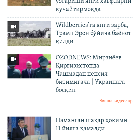
ўзгариши янги хавфларни
кучайтирмоқда
Wildberries’га янги зарба,
Трамп Эрон бўйича баёнот
қилди
OZODNEWS: Мирзиёев
Қирғизистонда —
Чашмадан пенсия
битимигача | Украинага
босқин
Бошқа видеолар
Наманган шаҳар ҳокими
11 йилга қамалди