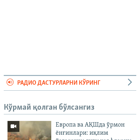
РАДИО ДАСТУРЛАРНИ КЎРИНГ
Кўрмай қолган бўлсангиз
Европа ва АҚШда ўрмон
ёнғинлари: иқлим