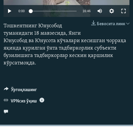
Auto
0:00
16:46
240p
Бевосита линк
Тошкентнинг Юнусобод
360p
туманидаги 18 мавзесида, Янги
Юнусобод ва Юнусота кўчалари кесишган чорраҳа
480p
Auto
240p
360p
480p
яқинда қурилган ўнта тадбиркорлик субъекти
720p
бузилишига тадбиркорлар кескин қаршилик
720p
1080p
1080p
кўрсатмоқда.
Ўртоқлашинг
VPNсиз ўқиш