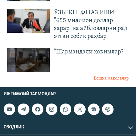
ЎЗБЕКНЕФТГАЗ ИШИ:
"655 миллион доллар
зарар" ва айбловларни рад
этган собиқ раҳбар
"Шармандали ҳокимлар?"
Бошқа мақолалар
ИЖТИМОИЙ ТАРМОҚЛАР
ОЗОДЛИК