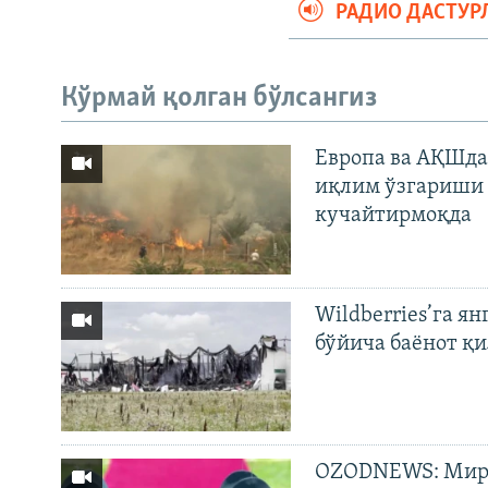
РАДИО ДАСТУР
Кўрмай қолган бўлсангиз
Европа ва АҚШда
иқлим ўзгариши 
кучайтирмоқда
Wildberries’га ян
бўйича баёнот қ
OZODNEWS: Мирз