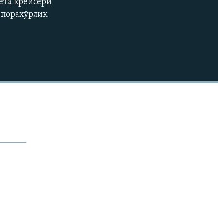
кета крейсери
 порахўрлик
480p
720p
1080p
480p