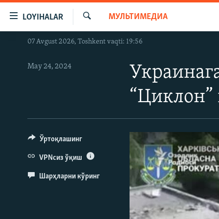
Линклар
МУЛЬТИМЕДИА
LOYIHALAR
Бош
мавзуларга
Излаш
07 Avgust 2026, Toshkent vaqti: 19:56
OZODLIK SURISHTIRUVLARI
ўтинг
Асосий
OZODVIDEO
May 24, 2024
Украинага
навигацияга
OZODARXIV
ўтинг
“Циклон”
Қидиришга
ўтинг
Ўртоқлашинг
VPNсиз ўқиш
Шарҳларни кўринг