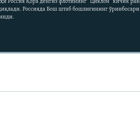
руҳи Россия Қора денгиз флотининг ”Циклон” кичик ра
диқлади. Россияда Бош штаб бошлиғининг ўринбосари
инди.
Auto
240p
360p
720p
1080p