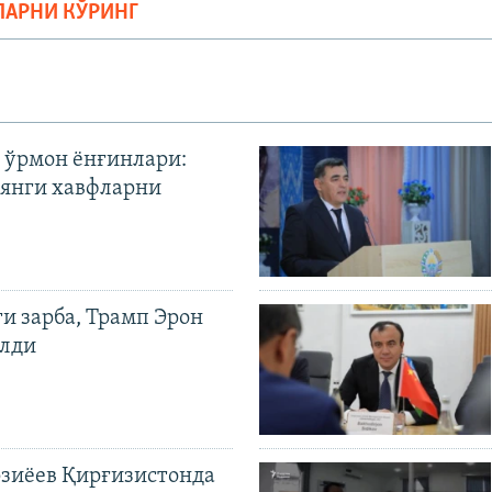
ЛАРНИ КЎРИНГ
 ўрмон ёнғинлари:
янги хавфларни
ги зарба, Трамп Эрон
илди
иёев Қирғизистонда