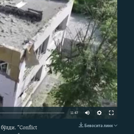
д эмас
Auto
11:47
240p
Бевосита линк
ўлди. “Conflict
КИРИТИШ (EMBED)
360p