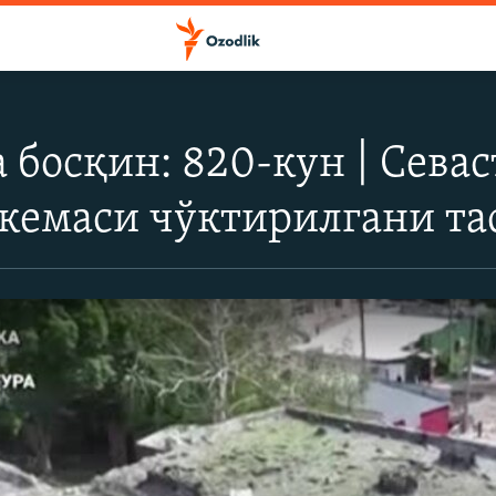
 босқин: 820-кун | Сева
 кемаси чўктирилгани т