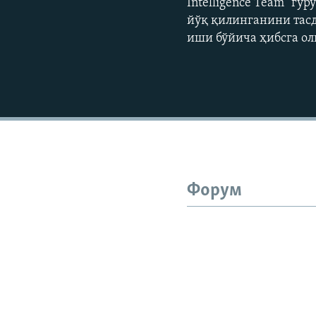
Intelligence Team” гу
йўқ қилинганини тас
иши бўйича ҳибсга ол
Форум