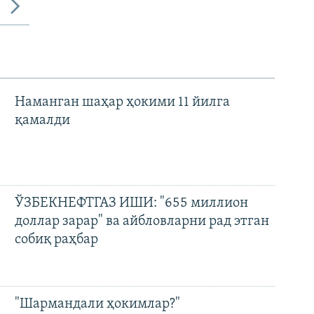
Наманган шаҳар ҳокими 11 йилга
қамалди
ЎЗБЕКНЕФТГАЗ ИШИ: "655 миллион
доллар зарар" ва айбловларни рад этган
собиқ раҳбар
"Шармандали ҳокимлар?"