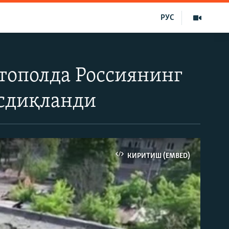
РУС
стополда Россиянинг
асдиқланди
КИРИТИШ (EMBED)