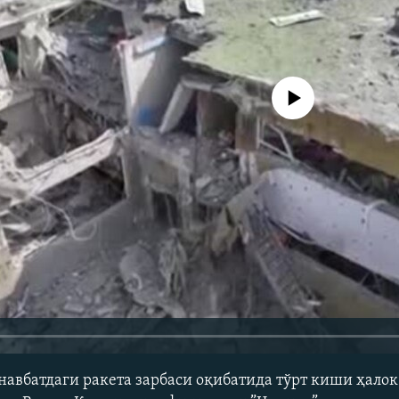
Айни дамда медиа-манба мавжу
авбатдаги ракета зарбаси оқибатида тўрт киши ҳалок б