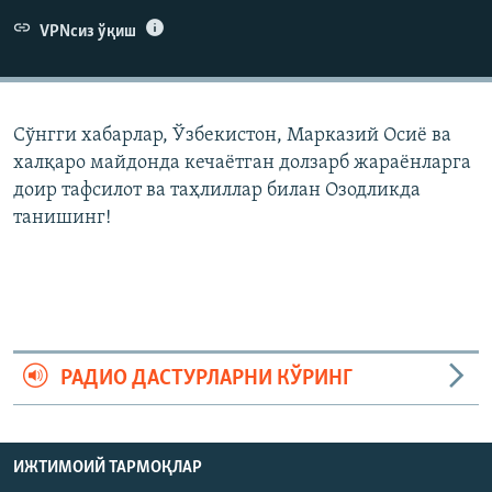
VPNсиз ўқиш
Сўнгги хабарлар, Ўзбекистон, Марказий Осиë ва
халқаро майдонда кечаëтган долзарб жараëнларга
доир тафсилот ва таҳлиллар билан Озодликда
танишинг!
РАДИО ДАСТУРЛАРНИ КЎРИНГ
ИЖТИМОИЙ ТАРМОҚЛАР