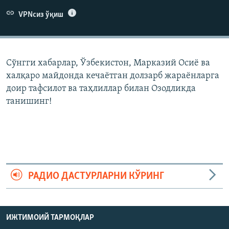
VPNсиз ўқиш
Сўнгги хабарлар, Ўзбекистон, Марказий Осиë ва
халқаро майдонда кечаëтган долзарб жараëнларга
доир тафсилот ва таҳлиллар билан Озодликда
танишинг!
РАДИО ДАСТУРЛАРНИ КЎРИНГ
ИЖТИМОИЙ ТАРМОҚЛАР