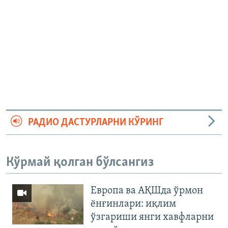
РАДИО ДАСТУРЛАРНИ КЎРИНГ
Кўрмай қолган бўлсангиз
Европа ва АҚШда ўрмон
ёнғинлари: иқлим
ўзгариши янги хавфларни