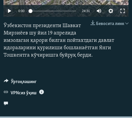
Auto
0:00
24:31
240p
Бевосита линк
Ўзбекистон президенти Шавкат
360p
Мирзиёев шу йил 19 апрелида
имзолаган қарори билган пойтахтдаги давлат
480p
Auto
240p
360p
480p
идораларини қурилиши бошланаётган Янги
720p
Тошкентга кўчиришга буйруқ берди.
720p
1080p
1080p
Ўртоқлашинг
VPNсиз ўқиш