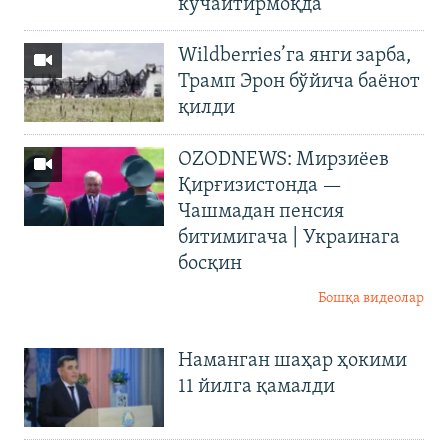
кучайтирмоқда
Wildberries’га янги зарба,
Трамп Эрон бўйича баёнот
қилди
OZODNEWS: Мирзиёев
Қирғизистонда —
Чашмадан пенсия
битимигача | Украинага
босқин
Бошқа видеолар
Наманган шаҳар ҳокими
11 йилга қамалди