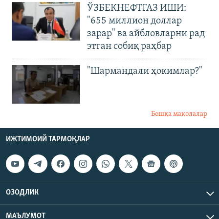
ЎЗБЕКНЕФТГАЗ ИШИ:
"655 миллион доллар
зарар" ва айбловларни рад
этган собиқ раҳбар
"Шармандали ҳокимлар?"
Бошқа мақолалар
ИЖТИМОИЙ ТАРМОҚЛАР
ОЗОДЛИК
МАЪЛУМОТ