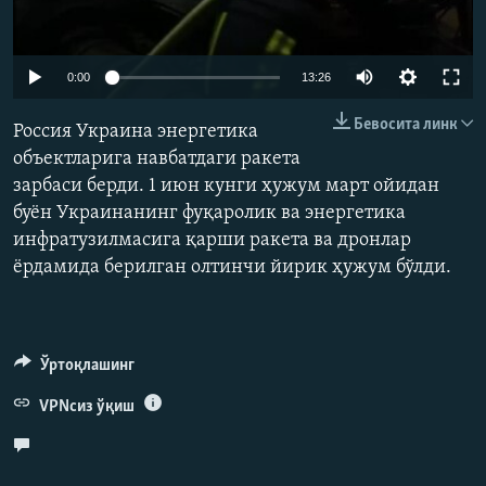
Auto
0:00
13:26
240p
Бевосита линк
Россия Украина энергетика
360p
объектларига навбатдаги ракета
зарбаси берди. 1 июн кунги ҳужум март ойидан
480p
Auto
240p
360p
480p
буён Украинанинг фуқаролик ва энергетика
720p
инфратузилмасига қарши ракета ва дронлар
720p
1080p
1080p
ёрдамида берилган олтинчи йирик ҳужум бўлди.
Ўртоқлашинг
VPNсиз ўқиш