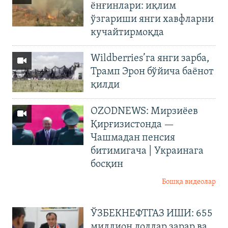
ёнғинлари: иқлим
ўзгариши янги хавфларни
кучайтирмоқда
Wildberries’га янги зарба,
Трамп Эрон бўйича баёнот
қилди
OZODNEWS: Мирзиёев
Қирғизистонда —
Чашмадан пенсия
битимигача | Украинага
босқин
Бошқа видеолар
ЎЗБЕКНЕФТГАЗ ИШИ: 655
миллион доллар зарар ва