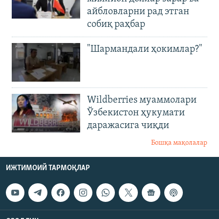
айбловларни рад этган
собиқ раҳбар
"Шармандали ҳокимлар?"
Wildberries муаммолари
Ўзбекистон ҳукумати
даражасига чиқди
Бошқа мақолалар
ИЖТИМОИЙ ТАРМОҚЛАР