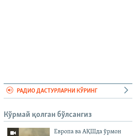
РАДИО ДАСТУРЛАРНИ КЎРИНГ
Кўрмай қолган бўлсангиз
Европа ва АҚШда ўрмон