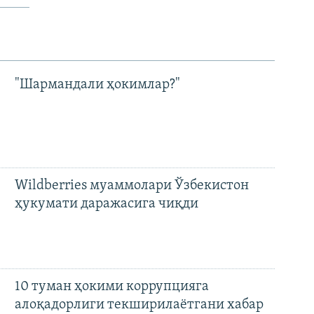
"Шармандали ҳокимлар?"
Wildberries муаммолари Ўзбекистон
ҳукумати даражасига чиқди
10 туман ҳокими коррупцияга
алоқадорлиги текширилаётгани хабар