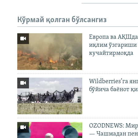
Кўрмай қолган бўлсангиз
Европа ва АҚШда
иқлим ўзгариши 
кучайтирмоқда
Wildberries’га ян
бўйича баёнот қ
OZODNEWS: Мирз
— Чашмадан пенс