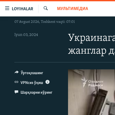
Линклар
МУЛЬТИМЕДИА
LOYIHALAR
Бош
мавзуларга
Излаш
07 Avgust 2026, Toshkent vaqti: 07:01
OZODLIK SURISHTIRUVLARI
ўтинг
Асосий
OZODVIDEO
Iyun 03, 2024
Украинага
навигацияга
OZODARXIV
ўтинг
жанглар д
Қидиришга
ўтинг
Ўртоқлашинг
VPNсиз ўқиш
Шарҳларни кўринг