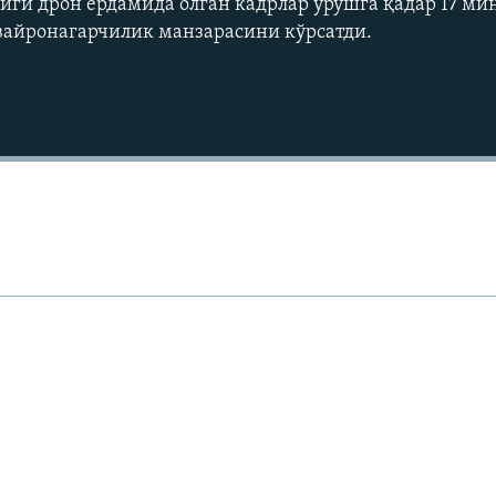
тлиги дрон ёрдамида олган кадрлар урушга қадар 17 ми
вайронагарчилик манзарасини кўрсатди.
Auto
240p
360p
720p
1080p