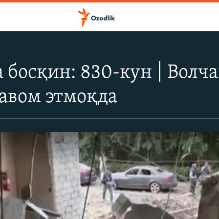
 босқин: 830-кун | Волч
авом этмоқда