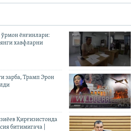
 ўрмон ёнғинлари:
янги хавфларни
ги зарба, Трамп Эрон
илди
иёев Қирғизистонда
ия битимигача |