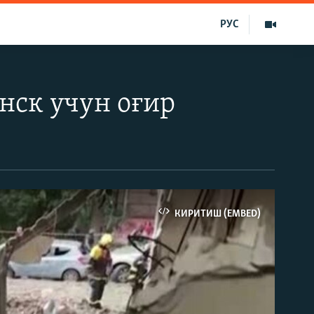
РУС
анск учун оғир
КИРИТИШ (EMBED)