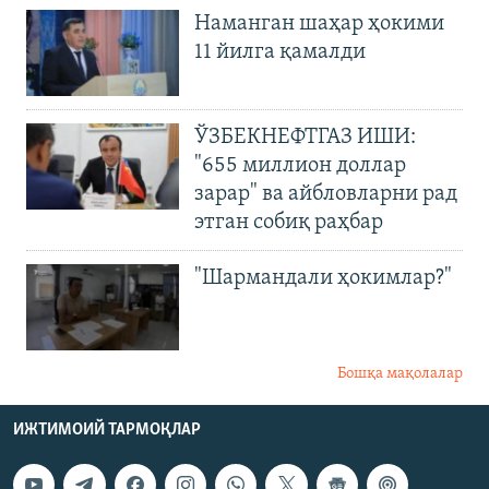
Наманган шаҳар ҳокими
11 йилга қамалди
ЎЗБЕКНЕФТГАЗ ИШИ:
"655 миллион доллар
зарар" ва айбловларни рад
этган собиқ раҳбар
"Шармандали ҳокимлар?"
Бошқа мақолалар
ИЖТИМОИЙ ТАРМОҚЛАР