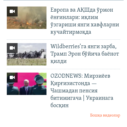
Европа ва АҚШда ўрмон
ёнғинлари: иқлим
ўзгариши янги хавфларни
кучайтирмоқда
Wildberries’га янги зарба,
Трамп Эрон бўйича баёнот
қилди
OZODNEWS: Мирзиёев
Қирғизистонда —
Чашмадан пенсия
битимигача | Украинага
босқин
Бошқа видеолар