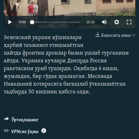
Auto
0:00
15:16
240p
Бевосита линк
Зеленский украин қўшинлари
360p
ҳарбий таъминот етишмаётган
пайтда фронтни дронлар билан ушлаб турганини
480p
Auto
240p
360p
480p
айтди. Украина кучлари Днепрда Россия
720p
ракетасини уриб туширди. Оқибатда 6 киши,
720p
1080p
1080p
жумладан, бир гўдак яраланган. Москвада
Навальний хотирасига бағишлаб ўтказилаëтган
тадбирда 30 кишини ҳибсга олди.
Ўртоқлашинг
VPNсиз ўқиш