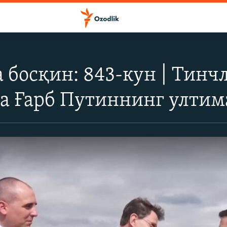
 босқин: 843-кун | Тинч
а Ғарб Путиннинг ултим