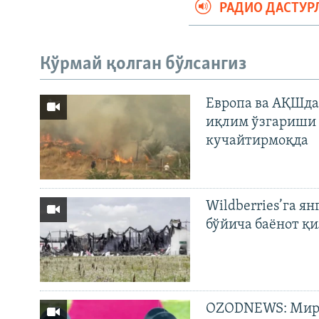
РАДИО ДАСТУР
Кўрмай қолган бўлсангиз
Европа ва АҚШда
иқлим ўзгариши 
кучайтирмоқда
Wildberries’га ян
бўйича баёнот қ
OZODNEWS: Мирз