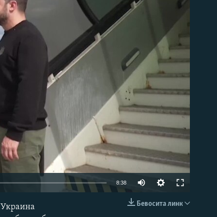
д эмас
Auto
8:38
240p
Бевосита линк
 Украина
КИРИТИШ (EMBED)
360p