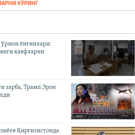
ЛАРНИ КЎРИНГ
 ўрмон ёнғинлари:
янги хавфларни
ги зарба, Трамп Эрон
илди
иёев Қирғизистонда