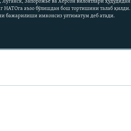
Луганск, Запорожье ва Херсон вилоятлари ҳудудидан
г НАТОга аъзо бўлишдан бош тортишини талаб қилди.
и бажарилиши имконсиз ултиматум деб атади.
Auto
240p
360p
720p
1080p