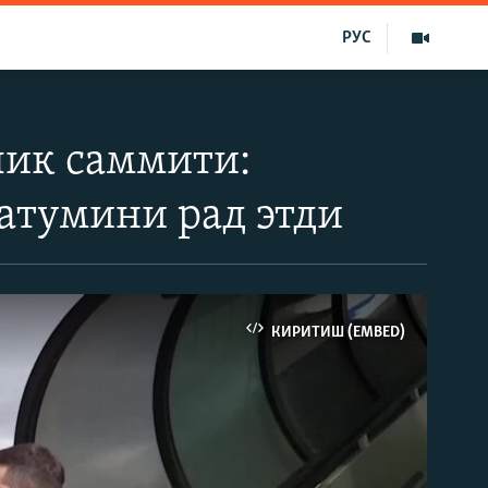
РУС
лик саммити:
атумини рад этди
КИРИТИШ (EMBED)