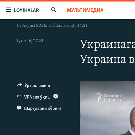
Линклар
МУЛЬТИМЕДИА
LOYIHALAR
Бош
мавзуларга
Излаш
07 Avgust 2026, Toshkent vaqti: 14:21
OZODLIK SURISHTIRUVLARI
ўтинг
Асосий
OZODVIDEO
Iyun 16, 2024
Украинага
навигацияга
OZODARXIV
ўтинг
Украина в
Қидиришга
ўтинг
Ўртоқлашинг
VPNсиз ўқиш
Шарҳларни кўринг