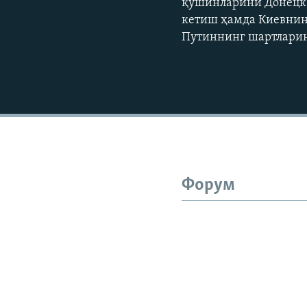
қўшинларини Донецк, 
кетиш ҳамда Киевнин
Путиннинг шартларин
Форум