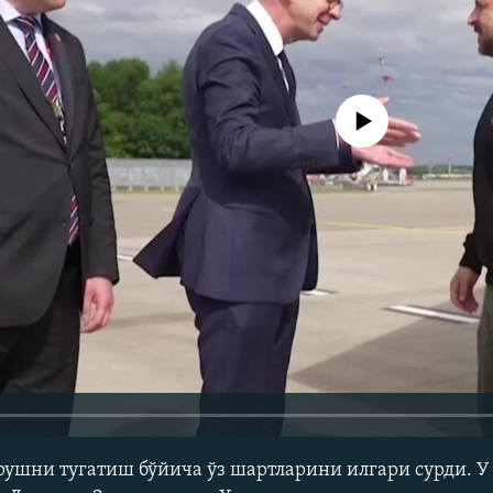
Айни дамда медиа-манба мавжу
ушни тугатиш бўйича ўз шартларини илгари сурди. У