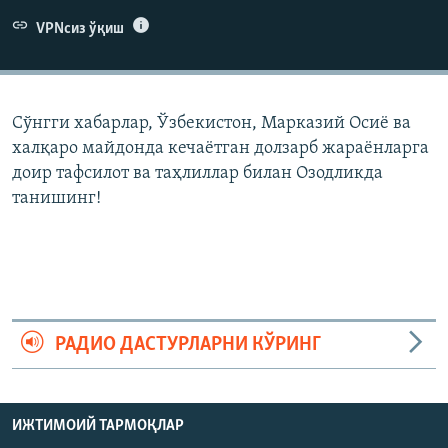
VPNсиз ўқиш
Сўнгги хабарлар, Ўзбекистон, Марказий Осиë ва
халқаро майдонда кечаëтган долзарб жараëнларга
доир тафсилот ва таҳлиллар билан Озодликда
танишинг!
РАДИО ДАСТУРЛАРНИ КЎРИНГ
ИЖТИМОИЙ ТАРМОҚЛАР