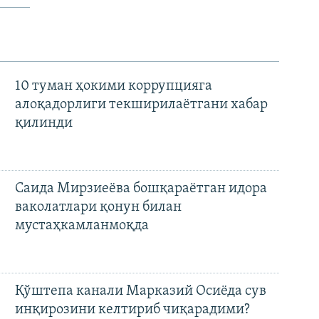
10 туман ҳокими коррупцияга
алоқадорлиги текширилаётгани хабар
қилинди
Саида Мирзиеёва бошқараётган идора
ваколатлари қонун билан
мустаҳкамланмоқда
Қўштепа канали Марказий Осиёда сув
инқирозини келтириб чиқарадими?