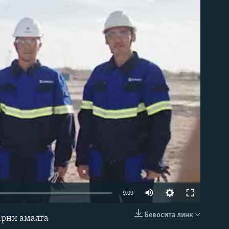
д эмас
Auto
9:09
240p
Бевосита линк
арни амалга
КИРИТИШ (EMBED)
360p