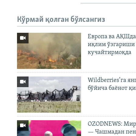
Кўрмай қолган бўлсангиз
Европа ва АҚШда
иқлим ўзгариши 
кучайтирмоқда
Wildberries’га ян
бўйича баёнот қ
OZODNEWS: Мирз
— Чашмадан пенс