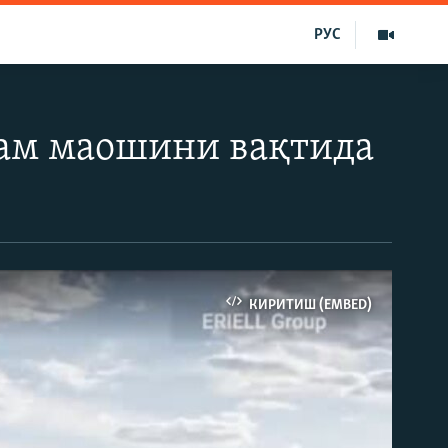
РУС
ҳам маошини вақтида
КИРИТИШ (EMBED)