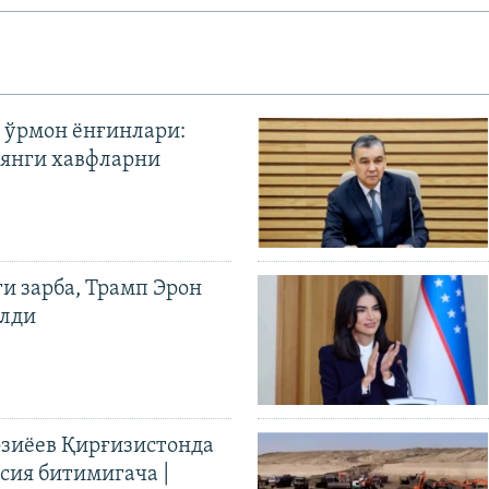
 ўрмон ёнғинлари:
янги хавфларни
ги зарба, Трамп Эрон
илди
иёев Қирғизистонда
ия битимигача |