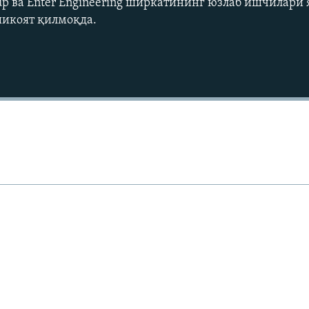
oup ва Enter Engineering ширкатининг юзлаб ишчилари
икоят қилмоқда.
Auto
240p
360p
720p
1080p