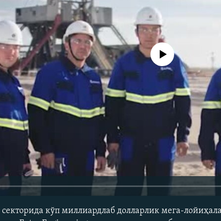
Айни дамда медиа-манба мавжу
 секторида кўп миллиардлаб долларлик мега-лойиҳал