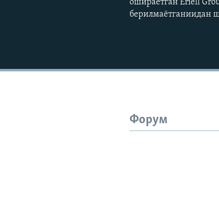
ошираётган Eriell Gr
берилмаётганиидан ш
Форум