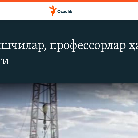
ишчилар, профессорлар 
ти