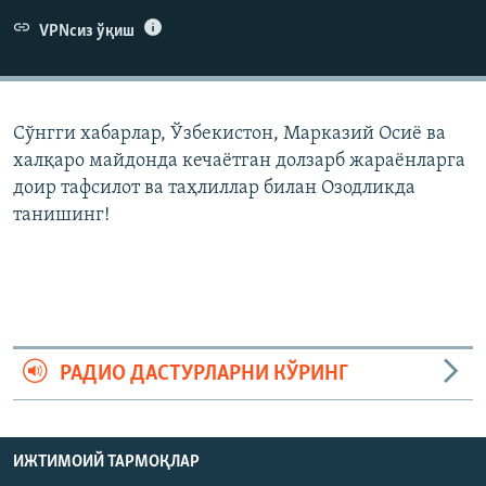
VPNсиз ўқиш
Сўнгги хабарлар, Ўзбекистон, Марказий Осиë ва
халқаро майдонда кечаëтган долзарб жараëнларга
доир тафсилот ва таҳлиллар билан Озодликда
танишинг!
РАДИО ДАСТУРЛАРНИ КЎРИНГ
ИЖТИМОИЙ ТАРМОҚЛАР