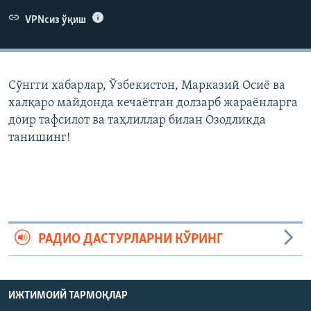
VPNсиз ўқиш
Сўнгги хабарлар, Ўзбекистон, Марказий Осиë ва
халқаро майдонда кечаëтган долзарб жараëнларга
доир тафсилот ва таҳлиллар билан Озодликда
танишинг!
РАДИО ДАСТУРЛАРНИ КЎРИНГ
ИЖТИМОИЙ ТАРМОҚЛАР