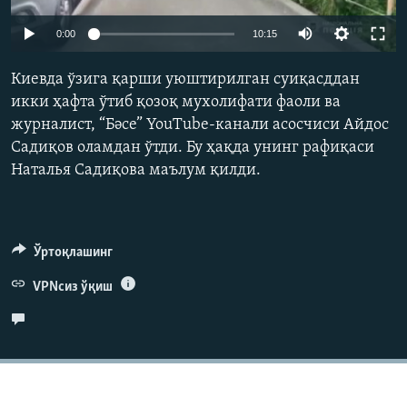
Auto
0:00
10:15
240p
Киевда ўзига қарши уюштирилган суиқасддан
360p
икки ҳафта ўтиб қозоқ мухолифати фаоли ва
журналист, “Бәсе” YouTube-канали асосчиси Айдос
480p
Auto
240p
360p
480p
Садиқов оламдан ўтди. Бу ҳақда унинг рафиқаси
720p
Наталья Садиқова маълум қилди.
720p
1080p
1080p
Ўртоқлашинг
VPNсиз ўқиш