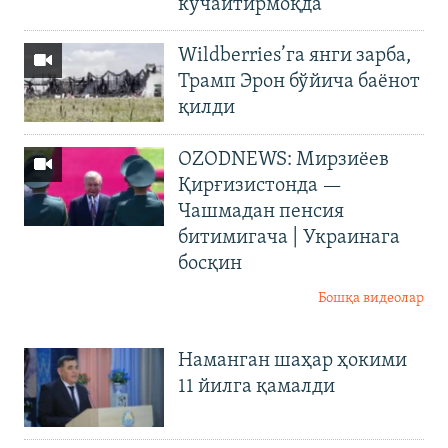
кучайтирмоқда
Wildberries’га янги зарба,
Трамп Эрон бўйича баёнот
қилди
OZODNEWS: Мирзиёев
Қирғизистонда —
Чашмадан пенсия
битимигача | Украинага
босқин
Бошқа видеолар
Наманган шаҳар ҳокими
11 йилга қамалди