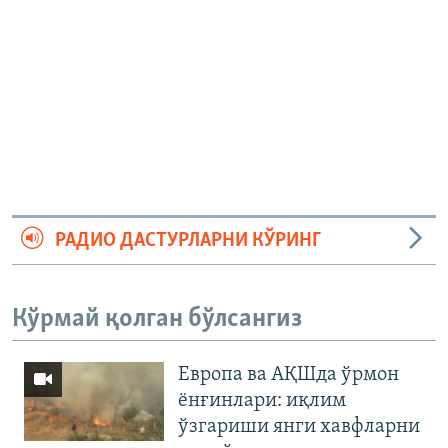
РАДИО ДАСТУРЛАРНИ КЎРИНГ
Кўрмай қолган бўлсангиз
Европа ва АҚШда ўрмон
ёнғинлари: иқлим
ўзгариши янги хавфларни