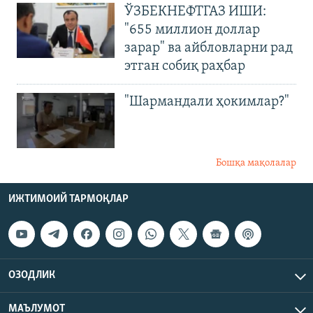
ЎЗБЕКНЕФТГАЗ ИШИ:
"655 миллион доллар
зарар" ва айбловларни рад
этган собиқ раҳбар
"Шармандали ҳокимлар?"
Бошқа мақолалар
ИЖТИМОИЙ ТАРМОҚЛАР
ОЗОДЛИК
МАЪЛУМОТ