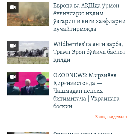
Европа ва АҚШда ўрмон
ёнғинлари: иқлим
ўзгариши янги хавфларни
кучайтирмоқда
Wildberries’га янги зарба,
Трамп Эрон бўйича баёнот
қилди
OZODNEWS: Мирзиёев
Қирғизистонда —
Чашмадан пенсия
битимигача | Украинага
босқин
Бошқа видеолар