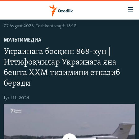
Линклар
Бош
мавзуларга
07 Avgust 2026, Toshkent vaqti: 18:18
ўтинг
OZODLIK SURISHTIRUVLARI
Асосий
МУЛЬТИМЕДИА
OZODVIDEO
навигацияга
Украинага босқин: 868-кун |
ўтинг
OZODARXIV
Қидиришга
Иттифоқчилар Украинага яна
ўтинг
бешта ҲҲМ тизимини етказиб
На русском
беради
ИЖТИМОИЙ ТАРМОҚЛАР
Iyul 11, 2024
Озодлик бошқа тилларда