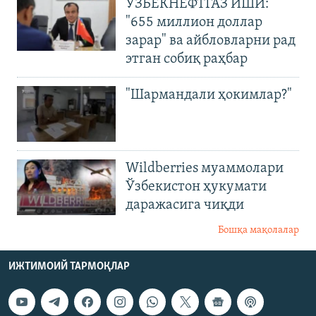
ЎЗБЕКНЕФТГАЗ ИШИ:
"655 миллион доллар
зарар" ва айбловларни рад
этган собиқ раҳбар
"Шармандали ҳокимлар?"
Wildberries муаммолари
Ўзбекистон ҳукумати
даражасига чиқди
Бошқа мақолалар
ИЖТИМОИЙ ТАРМОҚЛАР