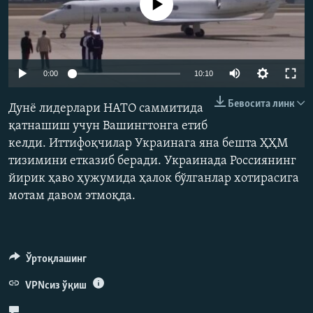
Айни дамда медиа-манба мавжуд эмас
Auto
0:00
10:10
240p
Бевосита линк
Дунё лидерлари НАТО саммитида
360p
қатнашиш учун Вашингтонга етиб
келди. Иттифоқчилар Украинага яна бешта ҲҲМ
480p
Auto
240p
360p
480p
тизимини етказиб беради. Украинада Россиянинг
720p
йирик ҳаво ҳужумида ҳалок бўлганлар хотирасига
720p
1080p
1080p
мотам давом этмоқда.
Ўртоқлашинг
VPNсиз ўқиш