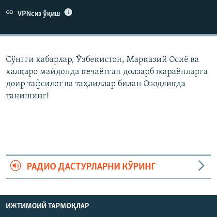
VPNсиз ўқиш
Сўнгги хабарлар, Ўзбекистон, Марказий Осиë ва
халқаро майдонда кечаëтган долзарб жараëнларга
доир тафсилот ва таҳлиллар билан Озодликда
танишинг!
РАДИО ДАСТУРЛАРНИ КЎРИНГ
ИЖТИМОИЙ ТАРМОҚЛАР