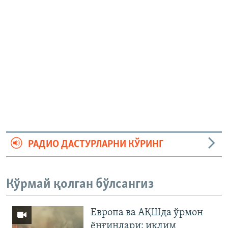
РАДИО ДАСТУРЛАРНИ КЎРИНГ
Кўрмай қолган бўлсангиз
Европа ва АҚШда ўрмон
ёнғинлари: иқлим