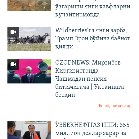
ўзгариши янги хавфларни
кучайтирмоқда
Wildberries’га янги зарба,
Трамп Эрон бўйича баёнот
қилди
OZODNEWS: Мирзиёев
Қирғизистонда —
Чашмадан пенсия
битимигача | Украинага
босқин
Бошқа видеолар
ЎЗБЕКНЕФТГАЗ ИШИ: 655
миллион доллар зарар ва