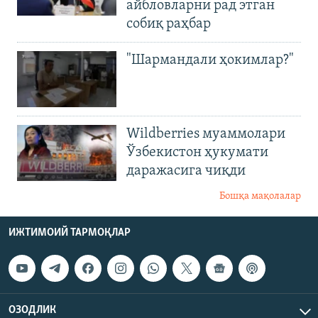
айбловларни рад этган
собиқ раҳбар
"Шармандали ҳокимлар?"
Wildberries муаммолари
Ўзбекистон ҳукумати
даражасига чиқди
Бошқа мақолалар
ИЖТИМОИЙ ТАРМОҚЛАР
ОЗОДЛИК