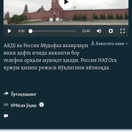
Айни дамда медиа-манба мавжуд эмас
Auto
0:00
13:46
240p
Бевосита линк
АҚШ ва Россия Мудофаа вазирлари
360p
икки ҳафта ичида иккинчи бор
телефон орқали мулоқот қилди. Россия НАТОга
480p
Auto
240p
360p
480p
ҳужум қилиш режаси йўқлигини айтмоқда.
720p
720p
1080p
1080p
Ўртоқлашинг
VPNсиз ўқиш