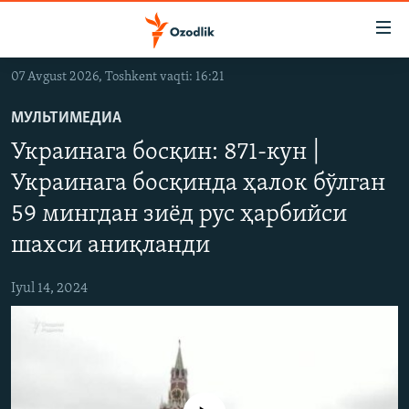
Линклар
Бош
мавзуларга
07 Avgust 2026, Toshkent vaqti: 16:21
ўтинг
OZODLIK SURISHTIRUVLARI
Асосий
МУЛЬТИМЕДИА
OZODVIDEO
навигацияга
Украинага босқин: 871-кун |
ўтинг
OZODARXIV
Қидиришга
Украинага босқинда ҳалок бўлган
ўтинг
59 мингдан зиёд рус ҳарбийси
На русском
шахси аниқланди
ИЖТИМОИЙ ТАРМОҚЛАР
Iyul 14, 2024
Озодлик бошқа тилларда