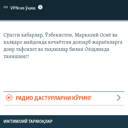
VPNсиз ўқиш
Сўнгги хабарлар, Ўзбекистон, Марказий Осиë ва
халқаро майдонда кечаëтган долзарб жараëнларга
доир тафсилот ва таҳлиллар билан Озодликда
танишинг!
РАДИО ДАСТУРЛАРНИ КЎРИНГ
ИЖТИМОИЙ ТАРМОҚЛАР